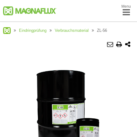
Menu
Eindringprüfung
Verbrauchsmaterial
ZL-56