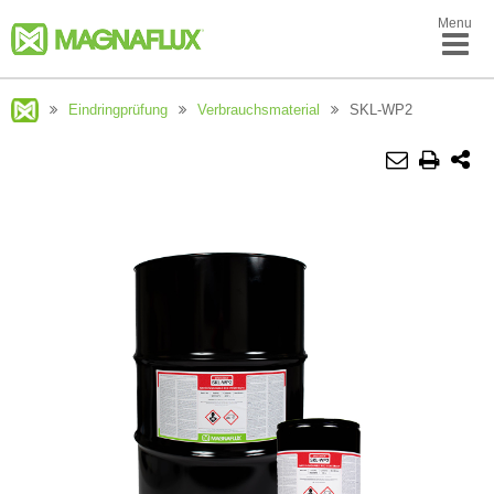
Menu
Eindringprüfung
Verbrauchsmaterial
SKL-WP2